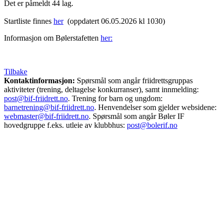
Det er påmeldt 44 lag.
Startliste finnes
her
(oppdatert 06.05.2026 kl 1030)
Informasjon om Bølerstafetten
her:
Tilbake
Kontaktinformasjon:
Spørsmål som angår friidrettsgruppas
aktiviteter (trening, deltagelse konkurranser), samt innmelding:
post@bif-friidrett.no
. Trening for barn og ungdom:
barnetrening@bif-friidrett.no
. Henvendelser som gjelder websidene:
webmaster@bif-friidrett.no
. Spørsmål som angår Bøler IF
hovedgruppe f.eks. utleie av klubbhus:
post@bolerif.no