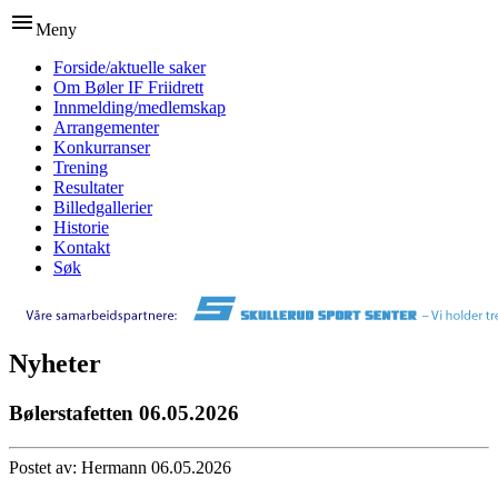
menu
Meny
Forside/aktuelle saker
Om Bøler IF Friidrett
Innmelding/medlemskap
Arrangementer
Konkurranser
Trening
Resultater
Billedgallerier
Historie
Kontakt
Søk
Nyheter
Bølerstafetten 06.05.2026
Postet av: Hermann 06.05.2026