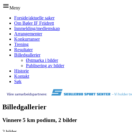
menu
Meny
Forside/aktuelle saker
Om Bøler IF Friidrett
Innmelding/medlemskap
Arrangementer
Konkurranser
Trening
Resultater
Billedgallerier
Østmarka i bilder
Publisering av bilder
Historie
Kontakt
Søk
Billedgallerier
Vinnere 5 km podium, 2 bilder
2 bilder