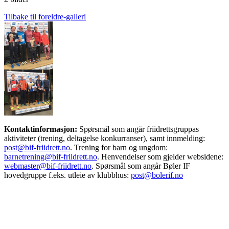
Tilbake til foreldre-galleri
Kontaktinformasjon:
Spørsmål som angår friidrettsgruppas
aktiviteter (trening, deltagelse konkurranser), samt innmelding:
post@bif-friidrett.no
. Trening for barn og ungdom:
barnetrening@bif-friidrett.no
. Henvendelser som gjelder websidene:
webmaster@bif-friidrett.no
. Spørsmål som angår Bøler IF
hovedgruppe f.eks. utleie av klubbhus:
post@bolerif.no