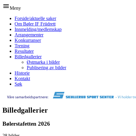
menu
Meny
Forside/aktuelle saker
Om Bøler IF Friidrett
Innmelding/medlemskap
Arrangementer
Konkurranser
Trening
Resultater
Billedgallerier
Østmarka i bilder
Publisering av bilder
Historie
Kontakt
Søk
Billedgallerier
Bølerstafetten 2026
28 bilder