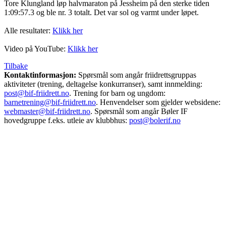
Tore Klungland løp halvmaraton på Jessheim på den sterke tiden
1:09:57.3 og ble nr. 3 totalt. Det var sol og varmt under løpet.
Alle resultater:
Klikk her
Video på YouTube:
Klikk her
Tilbake
Kontaktinformasjon:
Spørsmål som angår friidrettsgruppas
aktiviteter (trening, deltagelse konkurranser), samt innmelding:
post@bif-friidrett.no
. Trening for barn og ungdom:
barnetrening@bif-friidrett.no
. Henvendelser som gjelder websidene:
webmaster@bif-friidrett.no
. Spørsmål som angår Bøler IF
hovedgruppe f.eks. utleie av klubbhus:
post@bolerif.no