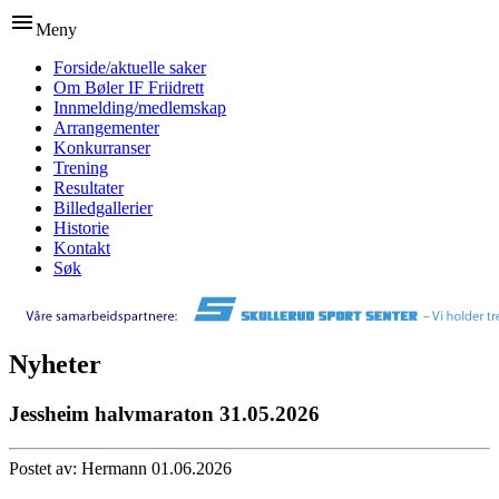
menu
Meny
Forside/aktuelle saker
Om Bøler IF Friidrett
Innmelding/medlemskap
Arrangementer
Konkurranser
Trening
Resultater
Billedgallerier
Historie
Kontakt
Søk
Nyheter
Jessheim halvmaraton 31.05.2026
Postet av: Hermann 01.06.2026